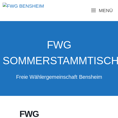
Zum
Inhalt
MENÜ
springen
FWG
SOMMERSTAMMTISC
Freie Wählergemeinschaft Bensheim
FWG