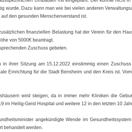
tshausspezifischen Umbauten mit eingeplant. Der konnte nicht
fertig wurde. Dazu kann man wie bei vielen anderen Verwaltungs
iff auf den gesunden Menschenverstand ist.
zusätzlichen finanziellen Belastung hat der Verein für den H
Höhe von 5000€ beantragt.
ntsprechenden Zuschuss gebeten.
n in ihrer Sitzung am 15.12.2022 einstimmig einen Zuschus
iale Einrichtung für die Stadt Bensheim und den Kreis ist. Vo
shäusern wird steigen, da in immer mehr Kliniken die Geburt
 im Heilig-Geist Hospital und weitere 12 in den letzten 10 Jah
undheitsminister angekündigte Wende im Gesundheitssystem d
ert behandelt werden.